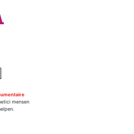
cumentaire
hetici mensen
helpen.