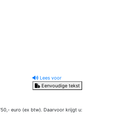
uw tandprotheticus
Ik heb een vraag
Lees voor
Eenvoudige tekst
50,- euro (ex btw). Daarvoor krijgt u: