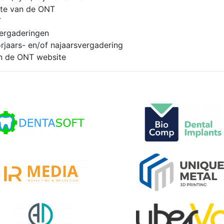
ite van de ONT
T
vergaderingen
orjaars- en/of najaarsvergadering
an de ONT website