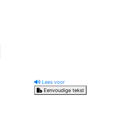
uw tandprotheticus
Ik heb een vraag
Lees voor
Eenvoudige tekst