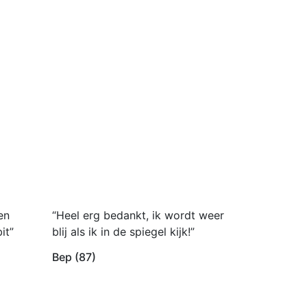
en
“Heel erg bedankt, ik wordt weer
it”
blij als ik in de spiegel kijk!”
Bep (87)