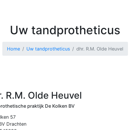
Kenniscentrum
Zoek 
Uw tandprotheticus
Home
Uw tandprotheticus
dhr. R.M. Olde Heuvel
r. R.M. Olde Heuvel
rothetische praktijk De Kolken BV
lken 57
BV Drachten