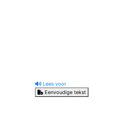
uw tandprotheticus
Ik heb een vraag
Lees voor
Eenvoudige tekst