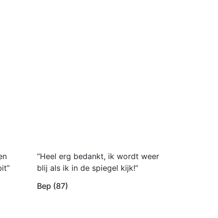
en
“Heel erg bedankt, ik wordt weer
it”
blij als ik in de spiegel kijk!”
Bep (87)