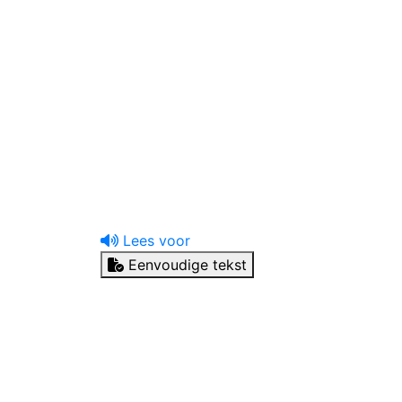
uw tandprotheticus
Ik heb een vraag
Lees voor
Eenvoudige tekst