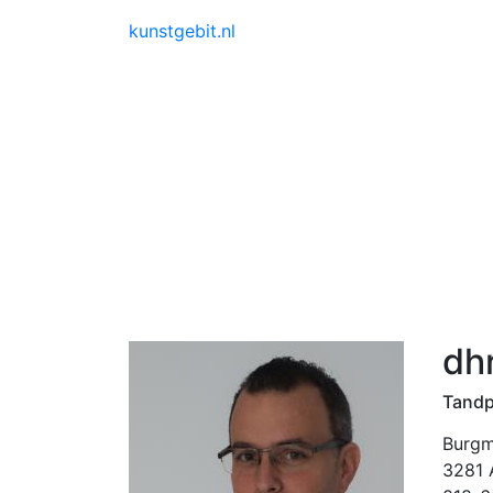
kunstgebit.nl
dhr
Tandp
Burgm
3281 