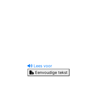
uw tandprotheticus
Ik heb een vraag
Lees voor
Eenvoudige tekst