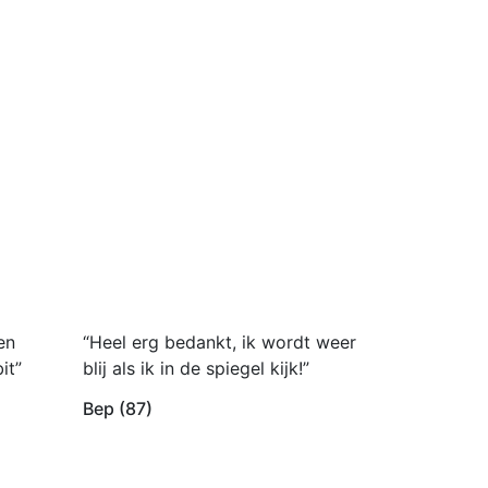
en
“Heel erg bedankt, ik wordt weer
it”
blij als ik in de spiegel kijk!”
Bep (87)