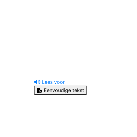
uw tandprotheticus
Ik heb een vraag
Lees voor
Eenvoudige tekst