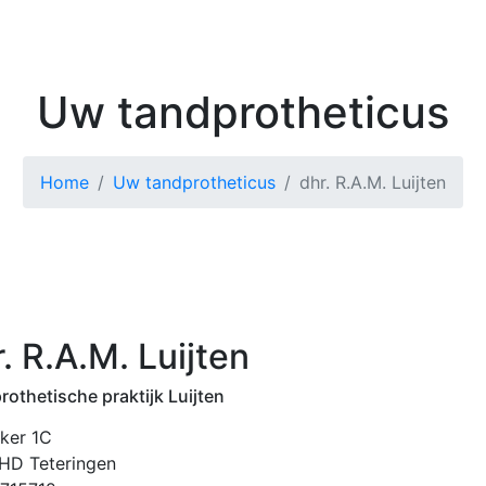
Kenniscentrum
Zoek 
Uw tandprotheticus
Home
Uw tandprotheticus
dhr. R.A.M. Luijten
. R.A.M. Luijten
othetische praktijk Luijten
ker 1C
HD Teteringen