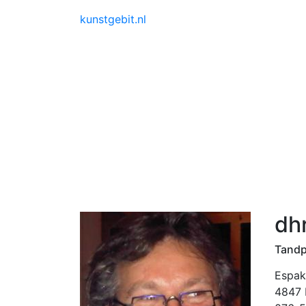
kunstgebit.nl
dhr
Tandpr
Espak
4847 