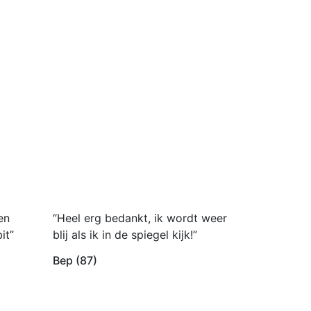
en
“Heel erg bedankt, ik wordt weer
it”
blij als ik in de spiegel kijk!”
Bep (87)