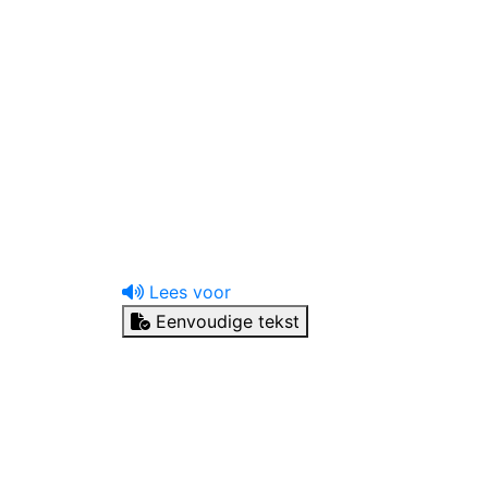
uw tandprotheticus
Ik heb een vraag
Lees voor
Eenvoudige tekst