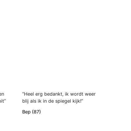
en
“Heel erg bedankt, ik wordt weer
it”
blij als ik in de spiegel kijk!”
Bep (87)