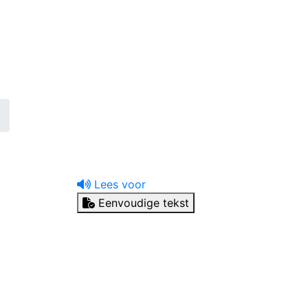
uw tandprotheticus
Ik heb een vraag
Lees voor
Eenvoudige tekst