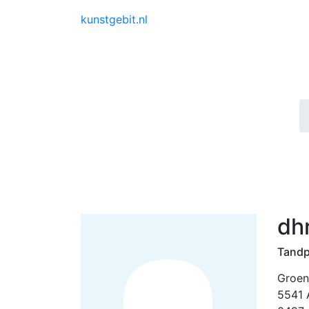
kunstgebit.nl
dhr
Tandp
Groe
5541 