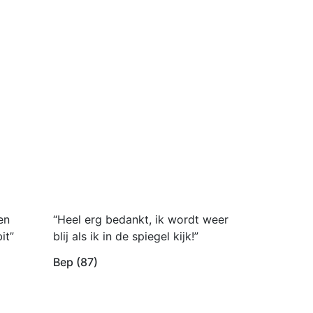
en
“Heel erg bedankt, ik wordt weer
it”
blij als ik in de spiegel kijk!”
Bep (87)