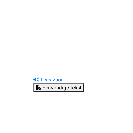
uw tandprotheticus
Ik heb een vraag
Lees voor
Eenvoudige tekst