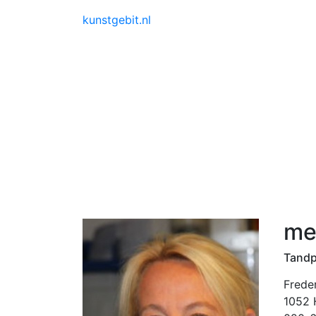
kunstgebit.nl
mev
Tandp
Frede
1052