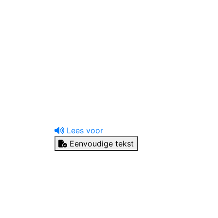
uw tandprotheticus
Ik heb een vraag
Lees voor
Eenvoudige tekst