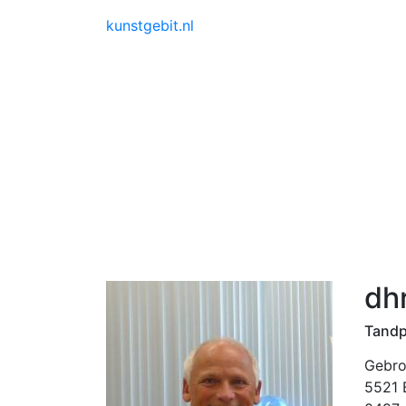
kunstgebit.nl
dhr
Tandpr
Gebro
5521 