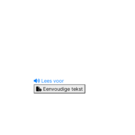
uw tandprotheticus
Ik heb een vraag
Lees voor
Eenvoudige tekst