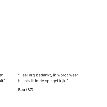
en
“Heel erg bedankt, ik wordt weer
it”
blij als ik in de spiegel kijk!”
Bep (87)