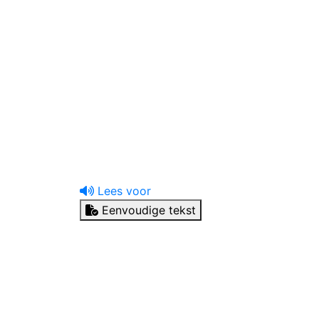
uw tandprotheticus
Ik heb een vraag
Lees voor
Eenvoudige tekst