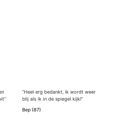
en
“Heel erg bedankt, ik wordt weer
it”
blij als ik in de spiegel kijk!”
Bep (87)