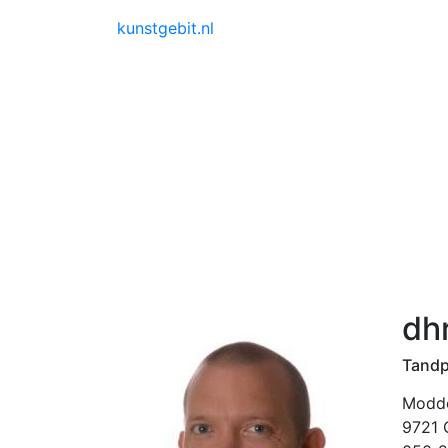
kunstgebit.nl
dh
Tandp
Modde
9721 