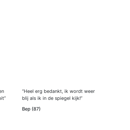
en
“Heel erg bedankt, ik wordt weer
it”
blij als ik in de spiegel kijk!”
Bep (87)