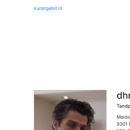
kunstgebit.nl
dhr
Tandp
Meido
9301