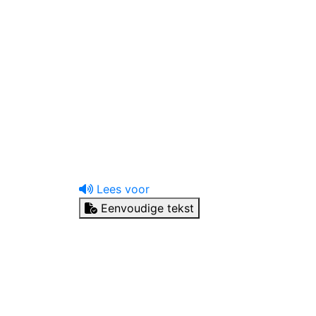
uw tandprotheticus
Ik heb een vraag
Lees voor
Eenvoudige tekst