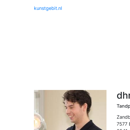
kunstgebit.nl
dhr
Tandp
Zandb
7577 