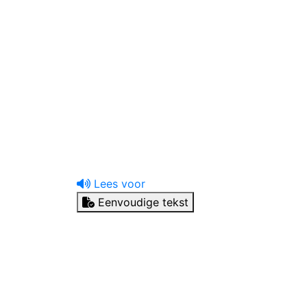
uw tandprotheticus
Ik heb een vraag
Lees voor
Eenvoudige tekst