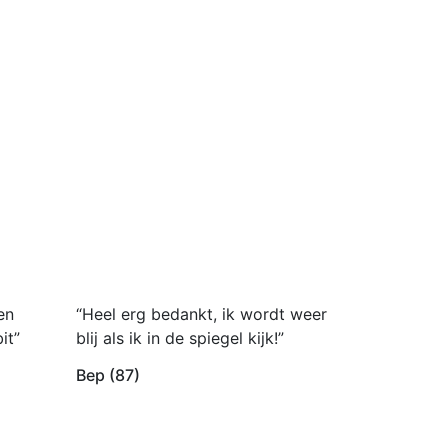
en
“Heel erg bedankt, ik wordt weer
it”
blij als ik in de spiegel kijk!”
Bep (87)