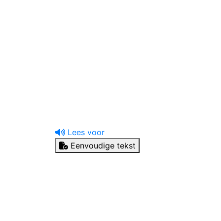
uw tandprotheticus
Ik heb een vraag
Lees voor
Eenvoudige tekst