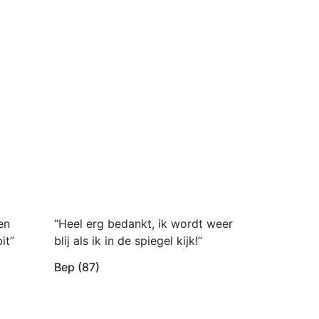
en
“Heel erg bedankt, ik wordt weer
it”
blij als ik in de spiegel kijk!”
Bep (87)