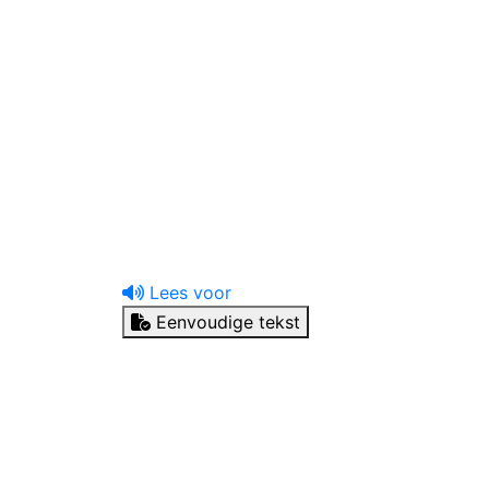
uw tandprotheticus
Ik heb een vraag
Lees voor
Eenvoudige tekst