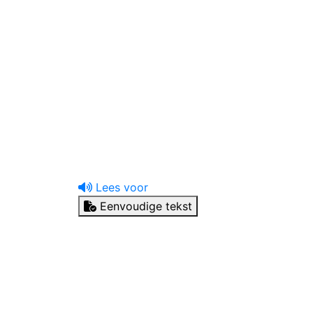
uw tandprotheticus
Ik heb een vraag
Lees voor
Eenvoudige tekst