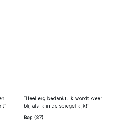
en
“Heel erg bedankt, ik wordt weer
it”
blij als ik in de spiegel kijk!”
Bep (87)