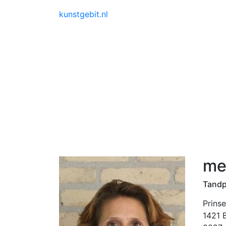
kunstgebit.nl
me
Tandp
Prinse
1421 