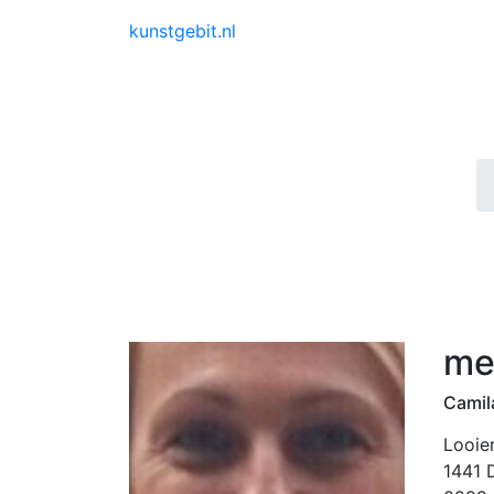
kunstgebit.nl
me
Camil
Looier
1441 