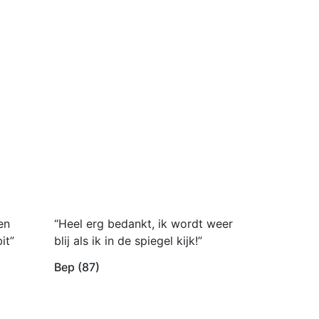
en
“Heel erg bedankt, ik wordt weer
it”
blij als ik in de spiegel kijk!”
Bep (87)