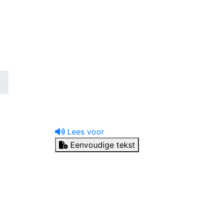
uw tandprotheticus
Ik heb een vraag
r
Lees voor
Eenvoudige tekst