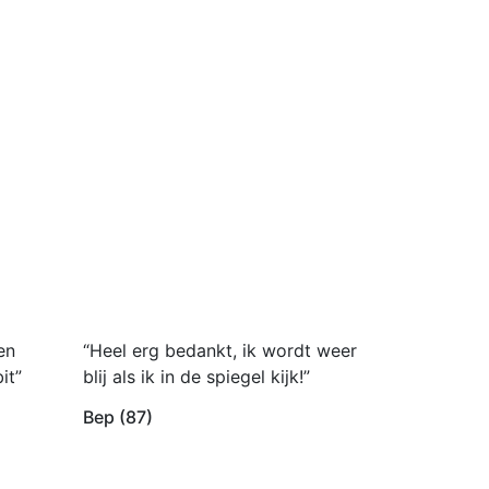
en
“Heel erg bedankt, ik wordt weer
it”
blij als ik in de spiegel kijk!”
Bep (87)