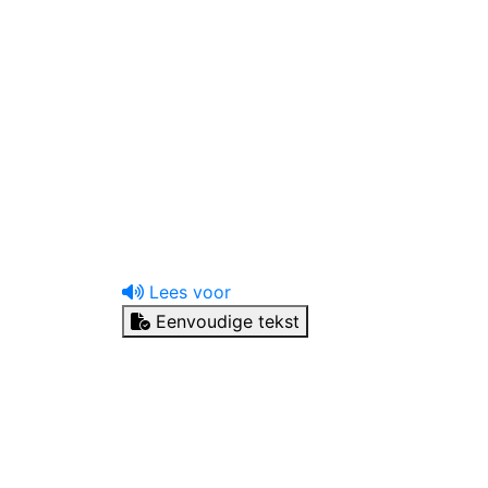
uw tandprotheticus
Ik heb een vraag
Lees voor
Eenvoudige tekst