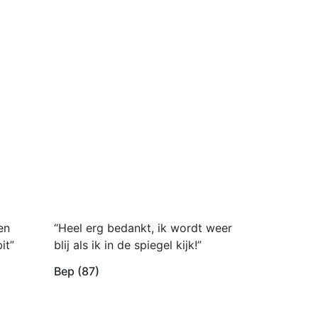
en
“Heel erg bedankt, ik wordt weer
it”
blij als ik in de spiegel kijk!”
Bep (87)