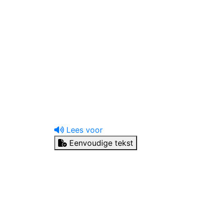
uw tandprotheticus
Ik heb een vraag
Lees voor
Eenvoudige tekst