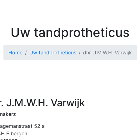
Kenniscentrum
Zoek 
Uw tandprotheticus
Home
Uw tandprotheticus
dhr. J.M.W.H. Varwijk
. J.M.W.H. Varwijk
makerz
Hagemanstraat 52 a
AH Eibergen