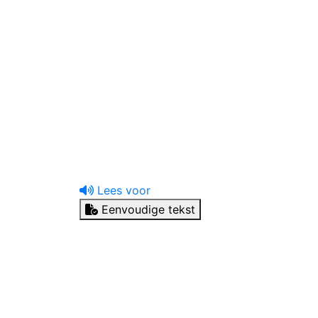
uw tandprotheticus
Ik heb een vraag
Lees voor
Eenvoudige tekst