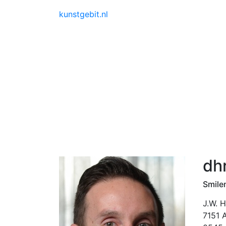
kunstgebit.nl
dhr
Smile
J.W. 
7151 