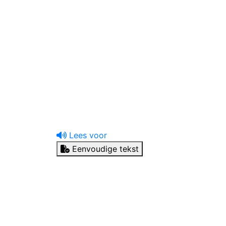
uw tandprotheticus
Ik heb een vraag
Lees voor
Eenvoudige tekst